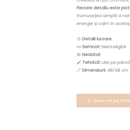
Fiecare detaliu este pict
frumusețea simplă a nat
energie și calm în acelaș
🎨
Detalii lucrare:
📜
Semnat:
Neinteligibil
📅
Nedatat
🖌
Tehnică:
Ulei pe pânz
📏
Dimensiuni:
48/48 cm
Scrie-mi pe Wh