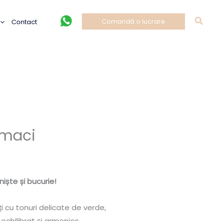
Caut
Comandă o lucrare
Contact
 maci
niște și bucurie!
ați cu tonuri delicate de verde,
echilibrat și armonios.