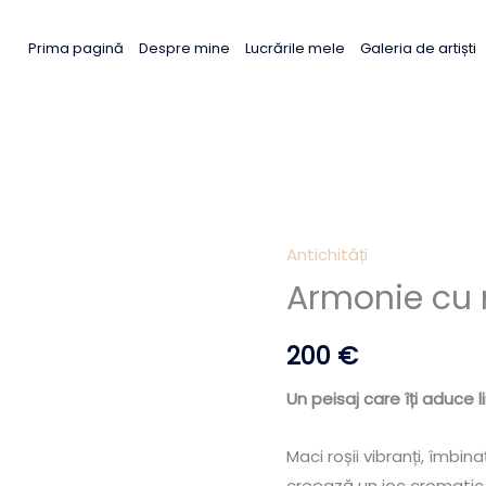
Prima pagină
Despre mine
Lucrările mele
Galeria de artiști
Antichități
Armonie cu
200
€
Un peisaj care îți aduce li
Maci roșii vibranți, îmbin
creează un joc cromatic 