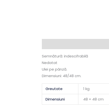
Descriere
Informații suplimentare
Semnătură: indescifrabilă
Nedatat
Ulei pe pânză.
Dimensiuni: 48/48 cm.
Greutate
1 kg
Dimensiuni
48 × 48 cm