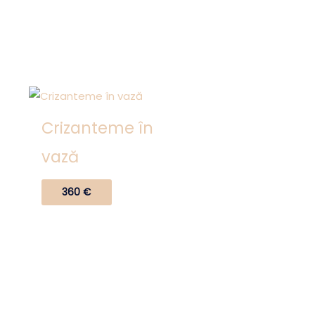
Crizanteme în
vază
e
360
€