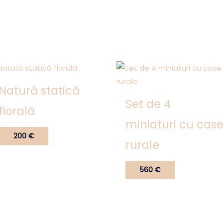
Natură statică
Set de 4
florală
miniaturi cu cas
200
€
rurale
560
€