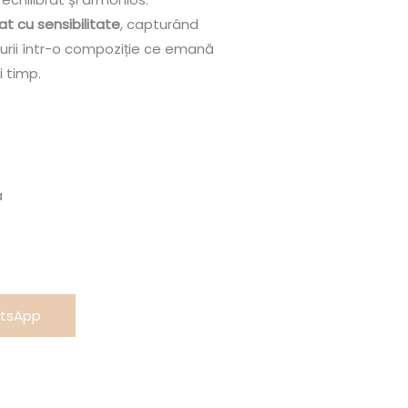
at cu sensibilitate
, capturând
urii într-o compoziție ce emană
i timp.
ă
atsApp