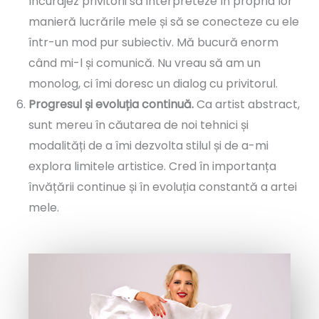
încurajez privitorii să interpreteze în propria lor
manieră lucrările mele și să se conecteze cu ele
într-un mod pur subiectiv. Mă bucură enorm
când mi-l și comunică. Nu vreau să am un
monolog, ci îmi doresc un dialog cu privitorul.
Progresul și evoluția continuă.
Ca artist abstract,
sunt mereu în căutarea de noi tehnici și
modalități de a îmi dezvolta stilul și de a-mi
explora limitele artistice. Cred în importanța
învățării continue și în evoluția constantă a artei
mele.