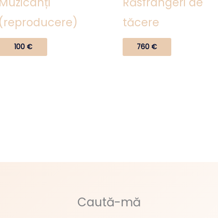
Muzicanți
Răsfrângeri de
(reproducere)
tăcere
100
€
760
€
Caută-mă