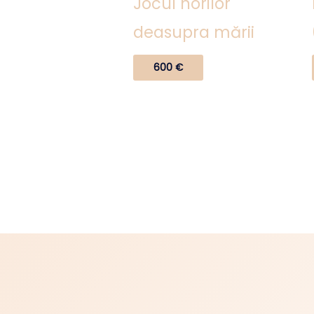
Jocul norilor
deasupra mării
600
€