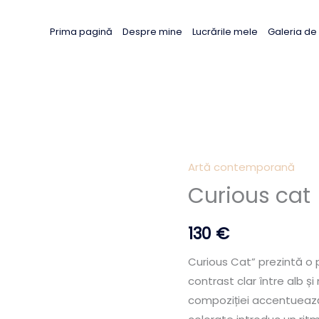
Prima pagină
Despre mine
Lucrările mele
Galeria de a
Artă contemporană
Curious cat
130
€
Curious Cat” prezintă o p
contrast clar între alb și
compoziției accentuează