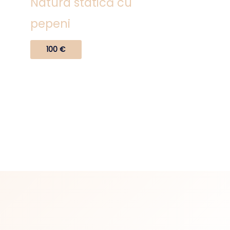
Natura statică cu
pepeni
100
€