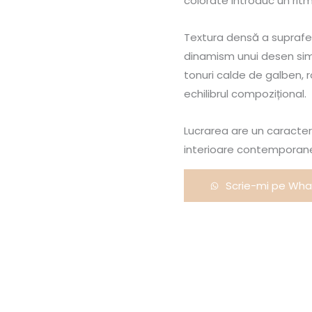
colorate introduc un ritm
Textura densă a suprafe
dinamism unui desen simp
tonuri calde de galben, ro
echilibrul compozițional.
Lucrarea are un caracter
interioare contemporane 
Scrie-mi pe Wh