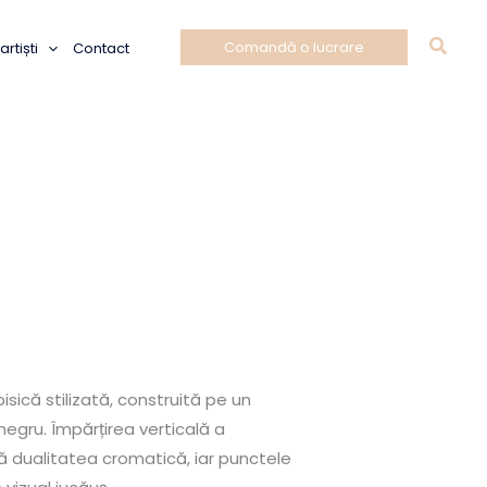
Caut
Comandă o lucrare
rtiști
Contact
isică stilizată, construită pe un
 negru. Împărțirea verticală a
 dualitatea cromatică, iar punctele