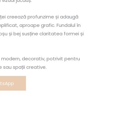
 vizual jucăuș.
ței creează profunzime și adaugă
lificat, aproape grafic. Fundalul în
șu și bej susține claritatea formei și
 modern, decorativ, potrivit pentru
sau spații creative.
atsApp