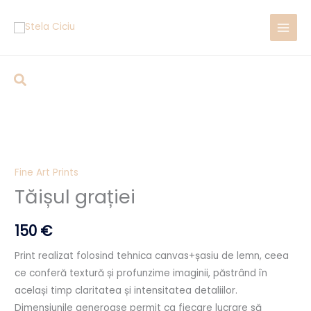
Skip
to
content
Caută
Fine Art Prints
Tăișul grației
150
€
Print realizat folosind tehnica canvas+șasiu de lemn, ceea
ce conferă textură și profunzime imaginii, păstrând în
același timp claritatea și intensitatea detaliilor.
Dimensiunile generoase permit ca fiecare lucrare să