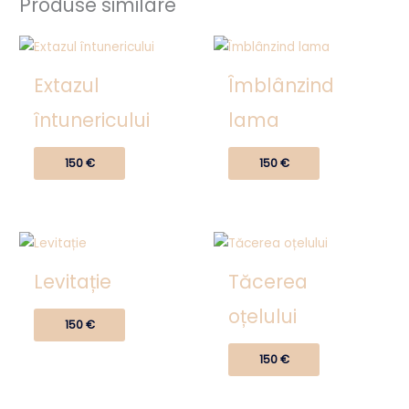
Produse similare
Extazul
Îmblânzind
întunericului
lama
150
€
150
€
Levitație
Tăcerea
oțelului
150
€
150
€