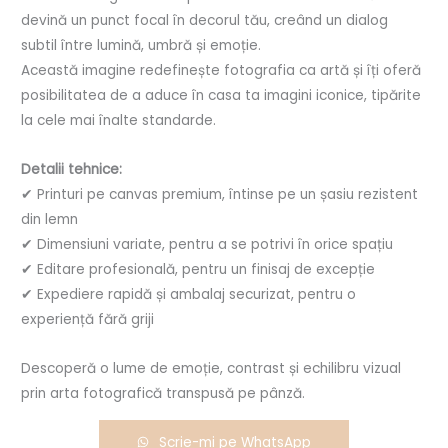
devină un punct focal în decorul tău, creând un dialog
subtil între lumină, umbră și emoție.
Această imagine redefinește fotografia ca artă și îți oferă
posibilitatea de a aduce în casa ta imagini iconice, tipărite
la cele mai înalte standarde.
Detalii tehnice:
✔ Printuri pe canvas premium, întinse pe un șasiu rezistent
din lemn
✔ Dimensiuni variate, pentru a se potrivi în orice spațiu
✔ Editare profesională, pentru un finisaj de excepție
✔ Expediere rapidă și ambalaj securizat, pentru o
experiență fără griji
Descoperă o lume de emoție, contrast și echilibru vizual
prin arta fotografică transpusă pe pânză.
Scrie-mi pe WhatsApp