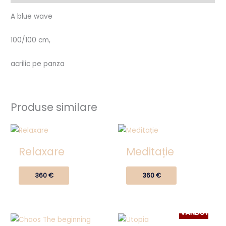
A blue wave
100/100 cm,
acrilic pe panza
Produse similare
Relaxare
Meditație
360
€
360
€
VÂNDUT