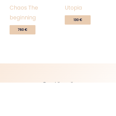
Chaos The
Utopia
beginning
130
€
760
€
Caută-mă