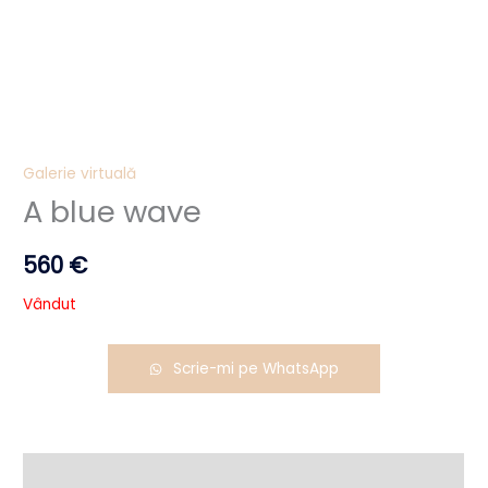
Galerie virtuală
A blue wave
560
€
Vândut
Scrie-mi pe WhatsApp
Descriere