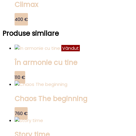
Climax
400
€
Produse similare
Vândut
În armonie cu tine
110
€
Chaos The beginning
760
€
Story time