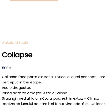
Caută
Galerie virtuală
Collapse
500
€
Collapse face parte din seria Erotica, al cărei concept l-a
perceput în trei etape.
Așa e dragostea!
Prima dată te orbește! Asta e Eclipse.
Și ajungi imediat la următorul pas: ești în extaz – Climax.
Realizarea lucrului pe care l-ai făcut vine odată cu Collapse