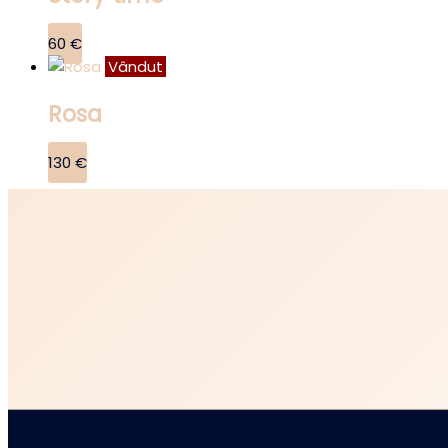
60
€
Vândut
Rosa
130
€