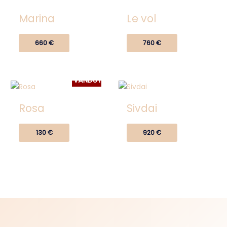
Marina
Le vol
660
€
760
€
VÂNDUT
Rosa
Sivdai
130
€
920
€