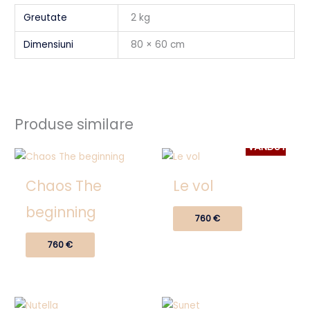
Greutate
2 kg
Dimensiuni
80 × 60 cm
Produse similare
VÂNDUT
Chaos The
Le vol
beginning
760
€
760
€