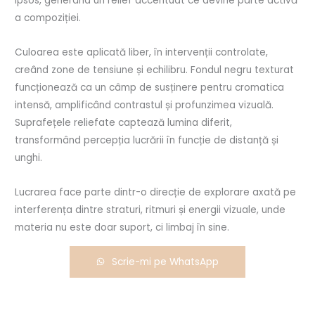
ipsos, generând un relief accentuat ce devine parte activă
a compoziției.
Culoarea este aplicată liber, în intervenții controlate,
creând zone de tensiune și echilibru. Fondul negru texturat
funcționează ca un câmp de susținere pentru cromatica
intensă, amplificând contrastul și profunzimea vizuală.
Suprafețele reliefate captează lumina diferit,
transformând percepția lucrării în funcție de distanță și
unghi.
Lucrarea face parte dintr-o direcție de explorare axată pe
interferența dintre straturi, ritmuri și energii vizuale, unde
materia nu este doar suport, ci limbaj în sine.
Scrie-mi pe WhatsApp