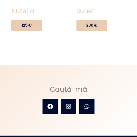
Nutella
Sunet
125
€
200
€
Caută-mă