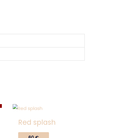
T
Red splash
60
€