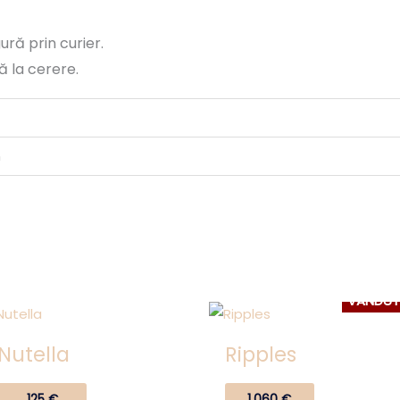
ură prin curier.
ă la cerere.
m
VÂNDU
Nutella
Ripples
125
€
1.060
€