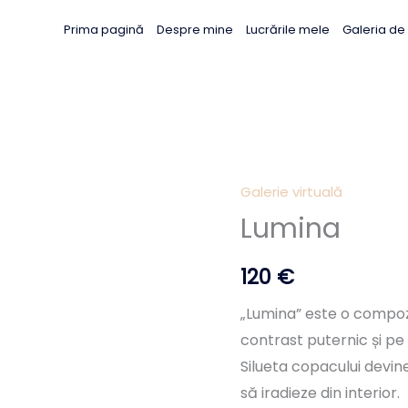
Prima pagină
Despre mine
Lucrările mele
Galeria de a
Galerie virtuală
Lumina
120
€
„Lumina” este o compoziț
contrast puternic și pe
Silueta copacului devin
să iradieze din interior.