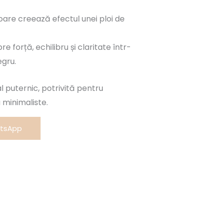
loare creează efectul unei ploi de
 forță, echilibru și claritate într-
egru.
l puternic, potrivită pentru
 minimaliste.
atsApp